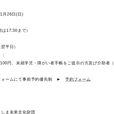
1月26日(日)
入館は17:30まで）
は翌平日）
）：
生100円、未就学児・障がい者手帳をご提示の方及び介助者
フォームにて事前予約優先制 ►
予約フォーム
としま未来文化財団