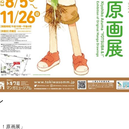
ン
と！原画展」