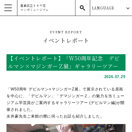
豊島区立トキワ荘
LANGUAGE
マンガミュージアム
toggle navigation
EVENT REPORT
イベントレポート
【イベントレポート】「Ｗ50周年記念 デビ
ルマン×マジンガーＺ展」ギャラリーツアー
2026.07.29
「W50周年 デビルマン×マジンガーZ展」で展示されている原画
を中心に、「デビルマン」「デマジンガーＺ」の魅力を当ミュー
ジアム学芸員がご案内するギャラリーツアー (デビルマン編)が開
催されました。
永井豪先生ご来館の際に伺ったお話も紹介しました。